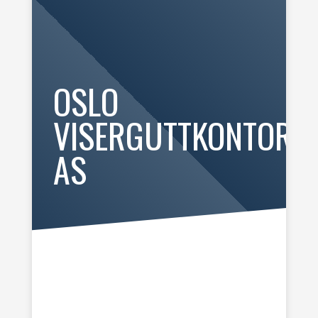
OSLO
VISERGUTTKONTOR
AS